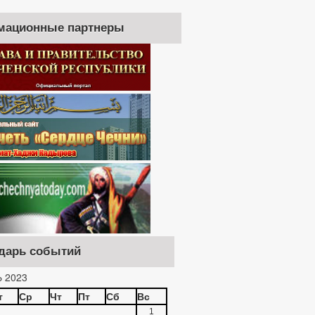
мационные партнеры
дарь событий
 2023
т
Ср
Чт
Пт
Сб
Вс
1