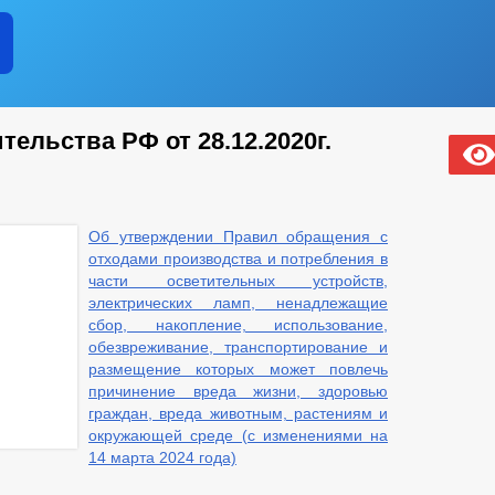
ельства РФ от 28.12.2020г.
Об утверждении Правил обращения с
отходами производства и потребления в
части осветительных устройств,
электрических ламп, ненадлежащие
сбор, накопление, использование,
обезвреживание, транспортирование и
размещение которых может повлечь
причинение вреда жизни, здоровью
граждан, вреда животным, растениям и
окружающей среде (с изменениями на
14 марта 2024 года)