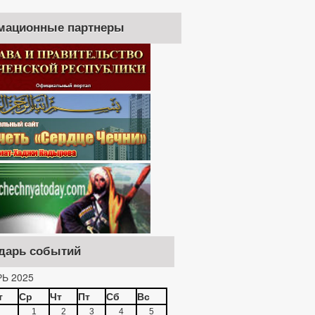
мационные партнеры
дарь событий
Ь 2025
т
Ср
Чт
Пт
Сб
Вс
1
2
3
4
5