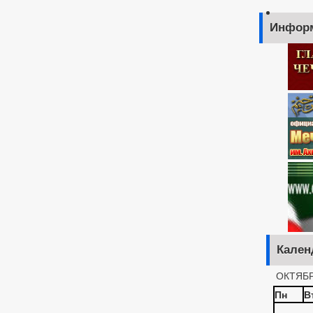
Инфор
Кален
ОКТЯБР
Пн
В