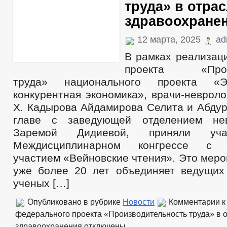
труда» в отра
здравоохране
12 марта, 2025
ad
В рамках реализац
проекта «Произ
труда» национального проекта «
конкурентная экономика», врачи-неврол
Х. Кадырова Айдамирова Селита и Абдур
главе с заведующей отделением не
Заремой Дидиевой, приняли у
Междисциплинарном конгрессе с 
участием «Вейновские чтения». Это меро
уже более 20 лет объединяет ведущих
ученых […]
Опубликовано в рубрике
Новости
Комментарии
к
федерального проекта «Производительность труда» в 
здравоохранения
отключены