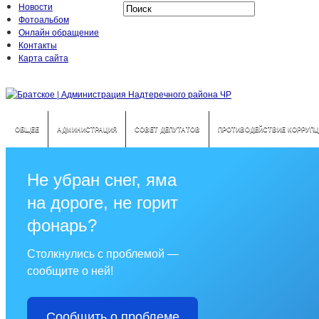
Новости
Фотоальбом
Онлайн обращение
Контакты
Карта сайта
ОБЩЕЕ
АДМИНИСТРАЦИЯ
СОВЕТ ДЕПУТАТОВ
ПРОТИВОДЕЙСТВИЕ КОРРУПЦ
Не убран снег, яма
на дороге, не горит
фонарь?
Столкнулись с проблемой —
сообщите о ней!
Сообщить о проблеме