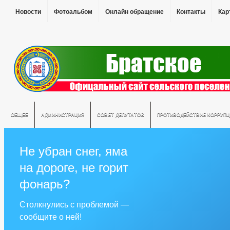
Новости
Фотоальбом
Онлайн обращение
Контакты
Кар
ОБЩЕЕ
АДМИНИСТРАЦИЯ
СОВЕТ ДЕПУТАТОВ
ПРОТИВОДЕЙСТВИЕ КОРРУПЦ
Не убран снег, яма
на дороге, не горит
фонарь?
Столкнулись с проблемой —
сообщите о ней!