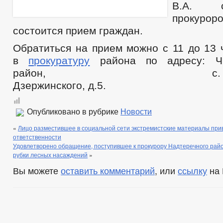
В.А. с
прокур
состоится прием граждан.
Обратиться на прием можно с 11 до 13 
в
прокуратуру
района по адресу: ЧР
район, с. Знаменс
Дзержинского, д.5.
Опубликовано в рубрике
Новости
«
Лицо разместившее в социальной сети экстремистские материалы при
ответственности
Удовлетворено обращение, поступившее к прокурору Надтеречного райо
рубки лесных насаждений
»
Вы можете
оставить комментарий
, или
ссылку
на 