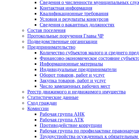
Сведения о численности муниципальных служ
Контактная информация
Квалификационные требования
Условия и результаты конкурсов
Сведения о вакантных должностях
Состав поселения
Протокольные поручения Главы ЧР
Подведомственные организации
Предпринимательство
Количество субъектов малого и среднего пре
Финансово-экономическое состояние субъект
Информационные материалы
Индивидуальные предприниматели
Оборот товаров, работ и услуг
Закупка товаров, работ и услуг
Число замещенных рабочих мест
Реестр движимого и недвижимого имущества
Статистические данные
Сход граждан
Комиссии
Рабочая группа АНК
Рабочая группа АТК
Противодействие коррупции
Рабочая группа по профилактике правонаруш
Трудоустройства осужденных к обязательным