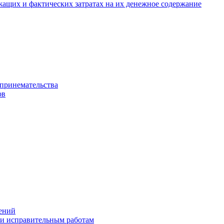
ащих и фактических затратах на их денежное содержание
дпринемательства
ов
ений
 и исправительным работам