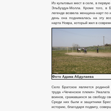
Из культовых мест в селе, в первую
Эльбуздук-Молла. Кроме того, в 
легенде возвела женщина-нарт по 
день она поднималась на эту воз
нарта Новра, который жил в совре
Фото Адама Абдулаева
Село Братское является родиной 
труда «Чеченское племя» Умалата 
воинов, сражавшихся за свободу с
Среди них были и защитники Брест
историю, благодаря подвигу, совер