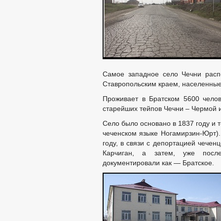
УСТАВ
РЕШ
ПРАВОВЫЕ АКТЫ
РАСПОРЯЖЕНИЯ А
ПУБЛИЧНЫЕ СЛУШ
БЮДЖЕТ ПО ГОДАМ
БЮДЖЕТ
ОТЧЕТ ОБ ИСПОЛНЕНИИ 
БЛАНКИ, ФО
МУНИЦИПАЛЬНЫЕ УСЛУГИ
Самое западное село Чечни расп
ПЕРЕЧЕНЬ М
Ставропольским краем, населенные 
РЕЕСТР МУН
Проживает в Братском 5600 челов
МУНИЦИПАЛЬНАЯ СЛУЖБА
старейших тейпов Чечни – Чермой 
ОБРАЩЕНИЕ К ГЛАВ
ПРИЕМ ГРАЖДАН
ОБЗОРЫ ОБРАЩЕНИ
Село было основано в 1837 году и 
чеченском языке Ногамирзин-Юрт).
РЕГЛАМЕНТ РАССМ
году, в связи с депортацией чечен
Карчиган, а затем, уже после
документировали как — Братское.