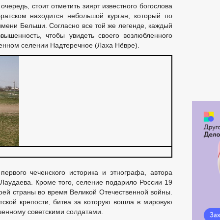
 очередь, стоит отметить зиярт известного богослова
Братском находится небольшой курган, который по
имени Бельши. Согласно все той же легенде, каждый
вышенность, чтобы увидеть своего возлюбленного
менном селении Надтеречное (Лаха Нёвре).
первого чеченского историка и этнографа, автора
Лаудаева. Кроме того, селение подарило России 19
воей страны во время Великой Отечественной войны.
ской крепости, битва за которую вошла в мировую
шенному советскими солдатами.