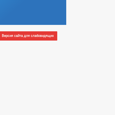
, РАБОТ И УСЛУГ
ДАН
ЦИИ
Версия сайта для слабовидящих
ИНТЕРЕСОВ
РОВ, РАБОТ И УСЛУГ
КОРРУПЦИОННАЯ ЭКСПЕРТИЗА
ЗАПОЛНЕНИЯ
ИНТЕРЕСОВ