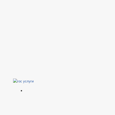
Я НПА
МИНИСТРАТИВНЫЕ РЕГЛАМЕНТЫ
НИЦИПАЛЬНЫЕ УСЛУГИ
К РАССМОТРЕНИЯ ОБРАЩЕНИЙ