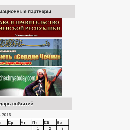
мационные партнеры
дарь событий
 2016
т
Ср
Чт
Пт
Сб
Вс
1
2
3