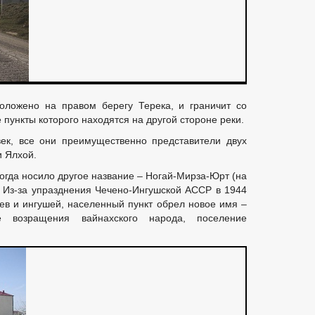
ЕНИЯ
ПРОЕКТЫ К ОБСУЖДЕНИЮ
ПОРЯДОК ОБЖАЛОВАНИ
ДМИНИСТРАЦИИ
ПОСТАНОВЛЕНИЯ АДМИНИСТРАЦИИ
АД
АНИЯ
ФЕДЕРАЛЬНЫЕ ЗАКОНЫ
БЮДЖЕТА
_
РМЫ, ЗАЯВЛЕНИЯ И ИНЫХ ДОКУМЕНТОВ ДЛЯ ОКАЗАНИЯ УСЛУГ
оложено на правом берегу Терека, и граничит со
УНИЦИПАЛЬНЫХ УСЛУГ
СТАНДАРТЫ МУНИЦИПАЛЬНЫХ УСЛУГ
пункты которого находятся на другой стороне реки.
ИЦИПАЛЬНЫХ УСЛУГ
НОРМАТИВНО-ПРАВОВЫЕ АКТЫ
МУ
ек, все они преимущественно представители двух
и Ялхой.
Е
ИНТЕРНЕТ ПРИЕМНАЯ
ГРАФИК ПРИЕМА ГРАЖДАН
Й ГРАЖДАН
ФОРМА ОБРАЩЕНИЙ И ЗАЯВЛЕНИЙ
ПОРЯДО
тогда носило другое название – Ногай-Мирза-Юрт (на
 Из-за упразднения Чечено-Ингушской АССР в 1944
ОТРЕНИЯ ОБРАЩЕНИЙ
цев и ингушей, населенный пункт обрел новое имя –
 возращения вайнахского народа, поселение