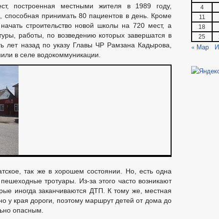
ст, построенная местными жителя в 1989 году,
4
, способная принимать 80 пациентов в день. Кроме
11
 начать строительство новой школы на 720 мест, а
18
ьтуры, работы, по возведению которых завершатся в
25
ять лет назад по указу Главы ЧР Рамзана Кадырова,
« Мар
И
или в селе водокоммуникации.
тское, так же в хорошем состоянии. Но, есть одна
пешеходные тротуары. Из-за этого часто возникают
орые иногда заканчиваются ДТП. К тому же, местная
о у края дороги, поэтому маршрут детей от дома до
льно опасным.