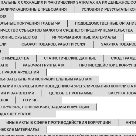
ПАЛЬНЫХ СЛУЖАЩИХ И ФАКТИЧЕСКИХ ЗАТРАТАХ НА ИХ ДЕНЕЖНОЕ С
ВАЛИФИКАЦИОННЫЕ ТРЕБОВАНИЯ
УСЛОВИЯ И РЕЗУЛЬТАТЫ КО
ТЯХ
ОЛЬНЫЕ ПОРУЧЕНИЯ ГЛАВЫ ЧР
ПОДВЕДОМСТВЕННЫЕ ОРГАНИ
ЛИЧЕСТВО СУБЪЕКТОВ МАЛОГО И СРЕДНЕГО ПРЕДПРИНЕМАТЕЛЬСТВА
ОЯНИЕ СУБЪЕКТОВ
ИНФОРМАЦИОННЫЕ МАТЕРИАЛЫ
ЕЛИ
ОБОРОТ ТОВАРОВ, РАБОТ И УСЛУГ
ЗАКУПКА ТОВАРОВ
Т
ГО ИМУЩЕСТВА
СТАТИСТИЧЕСКИЕ ДАННЫЕ
СХОД ГРАЖ
 АНК
РАБОЧАЯ ГРУППА АТК
ПРОТИВОДЕЙСТВИЕ КОРРУП
КЕ ПРАВОНАРУШЕНИЙ
 ОБЯЗАТЕЛЬНЫМ И ИСПРАВИТЕЛЬНЫМ РАБОТАМ
ВАНИЙ К СЛУЖЕБНОМУ ПОВЕДЕНИЮ И УРЕГУЛИРОВАНИЮ КОНФЛИКТА 
ИЙ И ЗАЯВЛЕНИЙ
ЦЕЛЕВЫЕ ПРОГРАММЫ
ЗАКУПКА ТОВА
ЕРОК
ГО И ЧС
_
СТРУКТУРА, ПОЛНОМОЧИЯ, ЗАДАЧИ И ФУНКЦИИ
ОДАХ ДЕПУТАТОВ
_
ИНЫЕ АКТЫ В СФЕРЕ ПРОТИВОДЕЙСТВИЯ КОРРУПЦИИ
АНТИ
ЧЕСКИЕ МАТЕРИАЛЫ