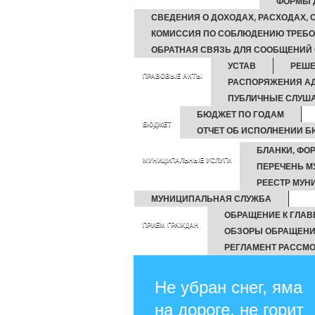
ФОРМЫ 
СВЕДЕНИЯ О ДОХОДАХ, РАСХОДАХ,
КОМИССИЯ ПО СОБЛЮДЕНИЮ ТРЕБО
ОБРАТНАЯ СВЯЗЬ ДЛЯ СООБЩЕНИЙ 
УСТАВ
РЕШ
ПРАВОВЫЕ АКТЫ
РАСПОРЯЖЕНИЯ А
ПУБЛИЧНЫЕ СЛУШ
БЮДЖЕТ ПО ГОДАМ
БЮДЖЕТ
ОТЧЕТ ОБ ИСПОЛНЕНИИ 
БЛАНКИ, ФО
МУНИЦИПАЛЬНЫЕ УСЛУГИ
ПЕРЕЧЕНЬ М
РЕЕСТР МУН
МУНИЦИПАЛЬНАЯ СЛУЖБА
ОБРАЩЕНИЕ К ГЛАВ
ПРИЕМ ГРАЖДАН
ОБЗОРЫ ОБРАЩЕНИ
РЕГЛАМЕНТ РАССМ
Не убран снег, яма
на дороге, не горит