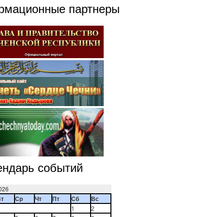
рмационные партнеры
ендарь событий
026
Вт
Ср
Чт
Пт
Сб
Вс
1
2