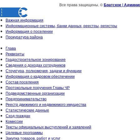
Все права защищены. ©
Братское | Админи
Важная информация
Информационные системы, банки данных, реестры, регистры
Информация о поселении
Прокуратура района
Глава
Реквизиты
Градостроительное зонирование
Сведения о доходах сотрудников
Структура, полномочия, задачи и функции
Информация о кадровом обеспечении
Состав поселения
Протокольные поручения Главы ЧР
Подведомственные организации
Предпринимательство
Реестр движимого и недвижимого имущества
Статистические данные
Сход граждан
Комиссии
Тексты официальных выступлений и заявлений
Целевые программы
Закупка товаров, работ и услуг