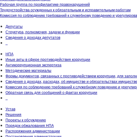
Рабочая группа по профилактике правонарушений
Трудоустройства осужденных к обязательным и исправительным работам
Комиссия по соблюдению требований к служебному поведению и урегулиров
Депутаты
Структура, полномочия, задачи и функции
Сведения о доходах депутатов
_
НПА
Иные акты в сфере противодействия коррупции
Антикоррупционная экспертиза
Методические материалы
Формы документов, связанных с противодействием коррупции, для запол
Сведения о доходах, расходах, об имуществе и обязательствах имуществ
Комиссия по соблюдению требований к служебному поведению и урегули
Обратная связь для сообщений о фактах коррупции
_
Устав
Решения
Проекты к обсуждению
Порядок обжалования НПА
Распоряжения администрации
Постановления администрации