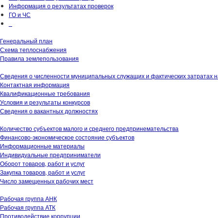
Информация о результатах проверок
ГО и ЧС
_
Генеральный план
Схема теплоснабжения
Правила землепользования
Сведения о численности муниципальных служащих и фактических затратах 
Контактная информация
Квалификационные требования
Условия и результаты конкурсов
Сведения о вакантных должностях
Количество субъектов малого и среднего предпринемательства
Финансово-экономическое состояние субъектов
Информационные материалы
Индивидуальные предприниматели
Оборот товаров, работ и услуг
Закупка товаров, работ и услуг
Число замещенных рабочих мест
Рабочая группа АНК
Рабочая группа АТК
Противодействие коррупции