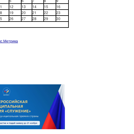
5
6
7
8
9
1
12
13
14
15
16
8
19
20
21
22
23
5
26
27
28
29
30