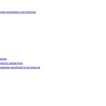
анию конфликта интересов
нения
енного характера
рованию конфликта интересов