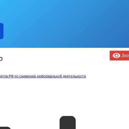
Верс
о
ектов РФ по снижению неформальной деятельности