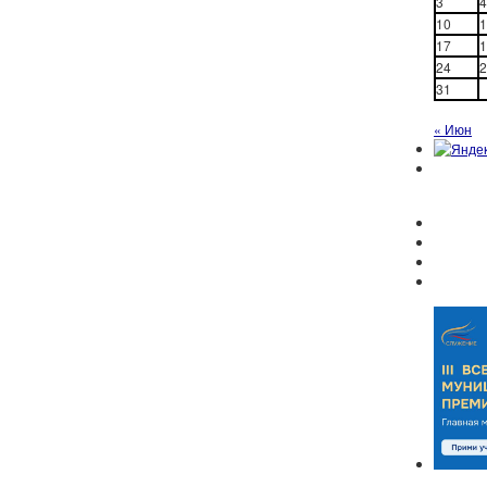
3
4
10
1
17
1
24
2
31
« Июн