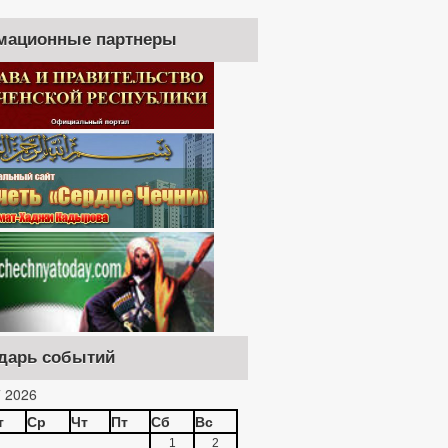
мационные партнеры
дарь событий
 2026
т
Ср
Чт
Пт
Сб
Вс
1
2