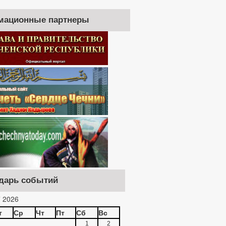
мационные партнеры
дарь событий
 2026
т
Ср
Чт
Пт
Сб
Вс
1
2